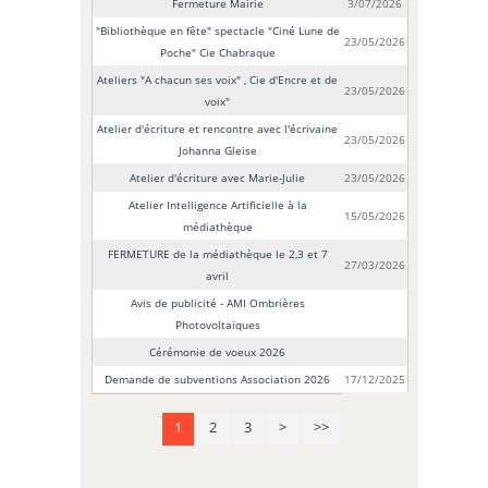
Fermeture Mairie
3/07/2026
"Bibliothèque en fête" spectacle "Ciné Lune de
23/05/2026
Poche" Cie Chabraque
Ateliers "A chacun ses voix" , Cie d'Encre et de
23/05/2026
voix"
Atelier d'écriture et rencontre avec l'écrivaine
23/05/2026
Johanna Gleise
Atelier d'écriture avec Marie-Julie
23/05/2026
Atelier Intelligence Artificielle à la
15/05/2026
médiathèque
FERMETURE de la médiathèque le 2,3 et 7
27/03/2026
avril
Avis de publicité - AMI Ombrières
Photovoltaïques
Cérémonie de voeux 2026
Demande de subventions Association 2026
17/12/2025
1
2
3
>
>>