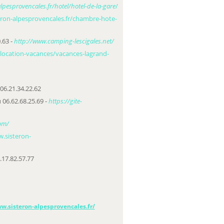
lpesprovencales.fr/hotel/hotel-de-la-gare
/
eron-alpesprovencales.fr/chambre-hote-
.63 -
http://www.camping-lescigales.net/
r/location-vacances/vacances-lagrand-
06.21.34.22.62
 06.62.68.25.69 -
https://gite-
com/
w.sisteron-
.17.82.57.77
w.sisteron-alpesprovencales.fr/