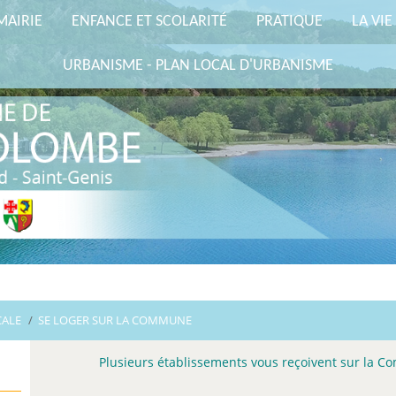
MAIRIE
ENFANCE ET SCOLARITÉ
PRATIQUE
LA VIE
URBANISME - PLAN LOCAL D'URBANISME
CALE
/
SE LOGER SUR LA COMMUNE
Plusieurs établissements vous reçoivent sur la C