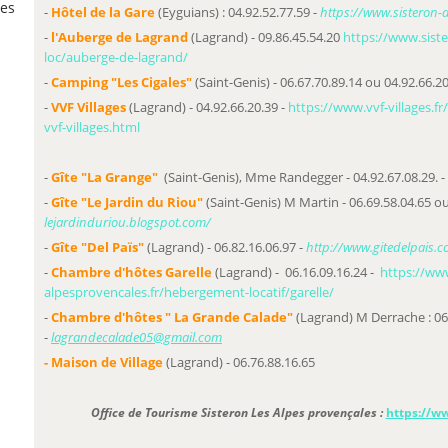
ses
-
Hôtel de la Gare
(Eyguians) : 04.92.52.77.59 -
https://www.sisteron-a
-
l'Auberge de Lagrand
(Lagrand) - 09.86.45.54.20
https://www.sist
loc/auberge-de-lagrand/
-
Camping "Les Cigales"
(Saint-Genis) - 06.67.70.89.14 ou 04.92.66.20
-
VVF Villages
(Lagrand) - 04.92.66.20.39 -
https://www.vvf-villages.f
vvf-villages.html
-
Gîte "La Grange"
(Saint-Genis), Mme Randegger - 04.92.67.08.29. - 
-
Gîte "Le Jardin du Riou"
(Saint-Genis) M Martin - 06.69.58.04.65 ou
lejardinduriou.blogspot.com/
-
Gîte "Del Païs"
(Lagrand) - 06.82.16.06.97 -
http://www.gitedelpais.
-
Chambre d'hôtes Garelle
(Lagrand) - 06.16.09.16.24 -
https://ww
alpesprovencales.fr/hebergement-locatif/garelle/
-
Chambre d'hôtes " La Grande Calade"
(Lagrand) M Derrache : 06
-
lagrandecalade05@gmail.com
- Maison de Village
(Lagrand) - 06.76.88.16.65
Office de Tourisme Sisteron Les Alpes provençales :
https://ww