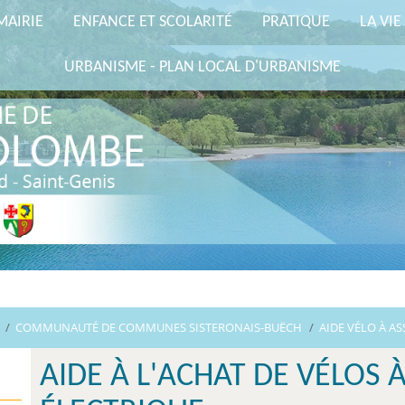
MAIRIE
ENFANCE ET SCOLARITÉ
PRATIQUE
LA VIE
URBANISME - PLAN LOCAL D'URBANISME
/
COMMUNAUTÉ DE COMMUNES SISTERONAIS-BUËCH
/
AIDE VÉLO À AS
AIDE À L'ACHAT DE VÉLOS 