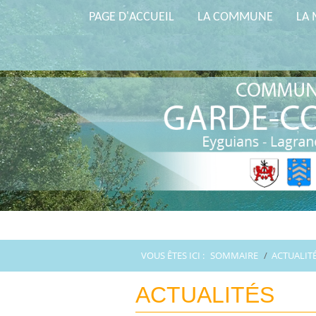
PAGE D'ACCUEIL
LA COMMUNE
LA 
VOUS ÊTES ICI :
SOMMAIRE
/
ACTUALIT
ACTUALITÉS