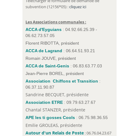
Télécharger le formulaire de demande de
subvention (12156*05) :
cliquez ici
Les Associations communales :
ACCA d'Eyguians
: 04.92.66.25.39 -
06.62.73.57.05
Florent RIBOTTA, président
ACCA de Lagrand
: 06.64.51.93.21
Romain JOUVE, président
ACCA de Saint-Genis
: 06.83.63.77.03
Jean-Pierre BOREL, président
Association Chiffons et Transition
:
06.37.11.90.87
Sandrine BECQUET, présidente
Association ETRE
: 09.79.63.27.67
Chantal STANZER, présidente
APE les ti gosses Cools
: 06.75.98.36.55
Emilie GROLEAS, présidente
Autour d'un Relais de Poste
: 06.76.04.23.67