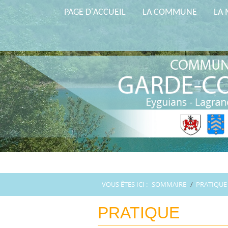
PAGE D'ACCUEIL
LA COMMUNE
LA 
VOUS ÊTES ICI :
SOMMAIRE
/
PRATIQUE
PRATIQUE