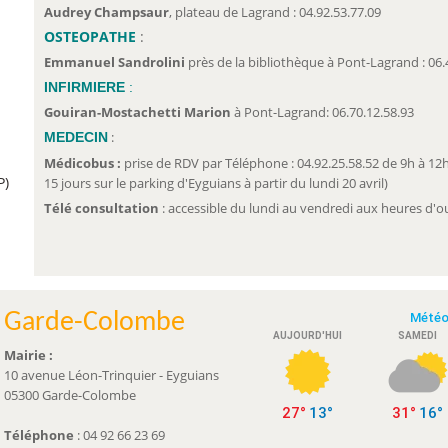
Audrey Champsaur
, plateau de Lagrand : 04.92.53.77.09
OSTEOPATHE
:
Emmanuel Sandrolini
près de la bibliothèque à Pont-Lagrand : 06.
INFIRMIERE
:
Gouiran-Mostachetti Marion
à Pont-Lagrand: 06.70.12.58.93
:
MEDECIN
Médicobus :
prise de RDV par Téléphone : 04.92.25.58.52 de 9h à 1
P)
15 jours sur le parking d'Eyguians à partir du lundi 20 avril)
Télé consultation
: accessible du lundi au vendredi aux heures d'o
Garde-Colombe
Mairie :
10 avenue Léon-Trinquier - Eyguians
05300 Garde-Colombe
Téléphone
: 04 92 66 23 69