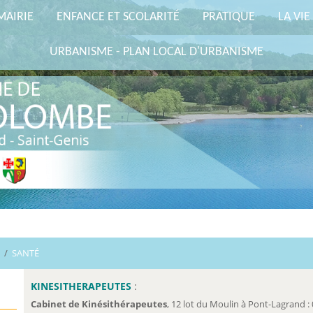
MAIRIE
ENFANCE ET SCOLARITÉ
PRATIQUE
LA VIE
URBANISME - PLAN LOCAL D'URBANISME
/
SANTÉ
KINESITHERAPEUTES
:
Cabinet de Kinésithérapeutes
, 12 lot du Moulin à Pont-Lagrand : 