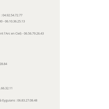
: 04.92.54.72.77
00 - 06.10.36.25.13
 l'Arc en Ciel) - 06.56.79.26.43
28.84
.66.32.11
 Eyguians : 06.83.27.08.48