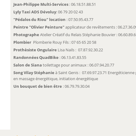
Jean-Philippe Multi-Services
: 06.18.51.88.51
Lyly Taxi ADS Dévoluy
: 06 79 20 02 43
"Pédalos du Riou" location
:
07.50.95.43.77
Peintre "Olivier Peinture"
applicateur de revêtements
: 06.27.36.0
Photographe
Atelier Créatif du Relais Stéphanie Bouvier : 06.60.89.
Plombier
Plomberie Rouy Fils : 07 65 65 20 58
Prothèsiste Ongulaire
Lisa Nails : 07.87.92.30.22
Randonnées QuadBike
: 06.13.41.83.55
Salon de Siana
toilettage pour animaux : 06.07.94.20.77
Song Vilay
Stéphanie
à Saint Genis : 07.69.97.23.71 Energéticienn
en massage énergétique, initiation énergétique
Un bouquet de bien être
: 06.79.79.30.04