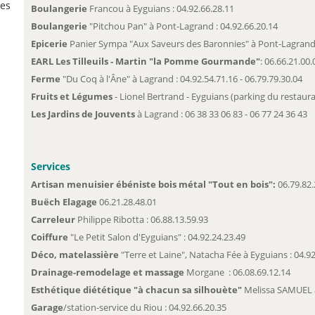
ses
Boulangerie
Francou à Eyguians : 04.92.66.28.11
Boulangerie
"Pitchou Pan" à Pont-Lagrand : 04.92.66.20.14
Epicerie
Panier Sympa "Aux Saveurs des Baronnies" à Pont-Lagrand 
EARL Les Tilleuils - Martin "la Pomme Gourmande"
: 06.66.21.00.
Ferme
"Du Coq à l'Âne" à Lagrand : 04.92.54.71.16 - 06.79.79.30.04
Fruits et Légumes
- Lionel Bertrand - Eyguians (parking du restaurant
Les Jardins de Jouvents
à Lagrand : 06 38 33 06 83 - 06 77 24 36 43
Services
Artisan menuisier ébéniste bois métal "Tout en bois":
06.79.82.
Buëch Elagage
06.21.28.48.01
Carreleur
Philippe Ribotta : 06.88.13.59.93
Coiffure
"Le Petit Salon d'Eyguians" : 04.92.24.23.49
Déco, matelassière
"Terre et Laine", Natacha Fée à Eyguians : 04.92
Drainage-remodelage et massage
Morgane : 06.08.69.12.14
Esthétique diététique "à chacun sa silhouète"
Melissa SAMUEL à
Garage
/station-service du Riou : 04.92.66.20.35