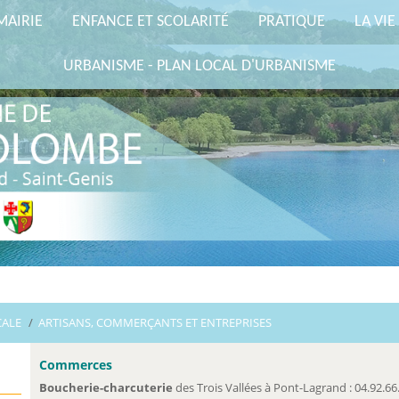
MAIRIE
ENFANCE ET SCOLARITÉ
PRATIQUE
LA VIE
URBANISME - PLAN LOCAL D'URBANISME
CALE
/
ARTISANS, COMMERÇANTS ET ENTREPRISES
Commerces
Boucherie-charcuterie
des Trois Vallées à Pont-Lagrand : 04.92.66