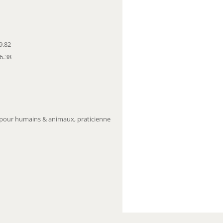
9.82
66.38
e pour humains & animaux, praticienne