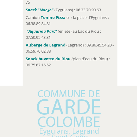
75
Snack "Mac Jo"
(Eyguians) : 06.33.70.90.63
Camion
Tonino Pizza
sur la place d'Eyguians :
06.38.89.84.81
"Aquariou Parc"
(en été) au Lac du Riou :
07.50.95.43.31
Auberge de Lagrand
(Lagrand) : 09.86.45.54.20 -
06.59.70.02.88
Snack buvette du Riou
(
plan d'eau du Riou) :
06.75.67.16.52