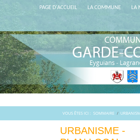
PAGE D'ACCUEIL
LA COMMUNE
LA 
VOUS ÊTES ICI :
SOMMAIRE
/
URBANISM
URBANISME -