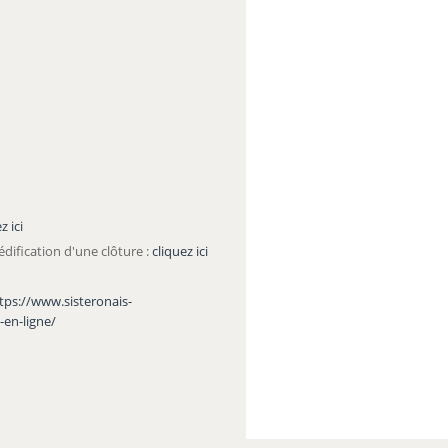
z ici
édification d'une clôture :
cliquez ici
tps://www.sisteronais-
en-ligne/