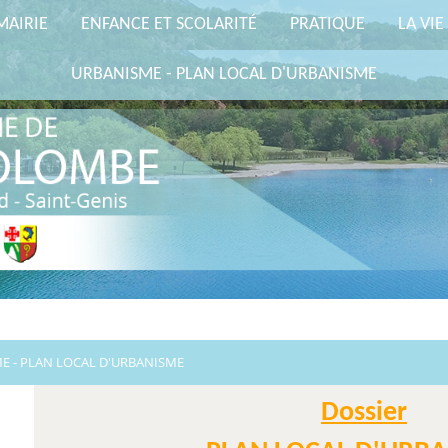
MAIRIE
ENFANCE ET SCOLARITÉ
PRATIQUE
LA VIE
URBANISME - PLAN LOCAL D'URBANISME
E - PLAN LOCAL D'URBANISME
Dossier