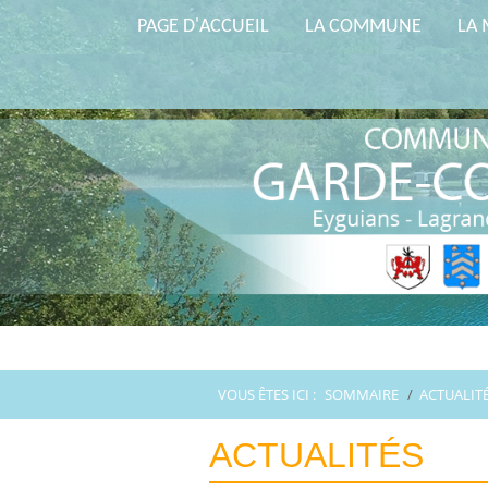
PAGE D'ACCUEIL
LA COMMUNE
LA 
VOUS ÊTES ICI :
SOMMAIRE
/
ACTUALIT
ACTUALITÉS